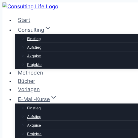
Zum
Inhalt
Start
springen
Consulting
Einstieg
Aufstieg
Akquise
Projekte
Methoden
Bücher
Vorlagen
E-Mail-Kurse
Einstieg
Aufstieg
Akquise
Projekte