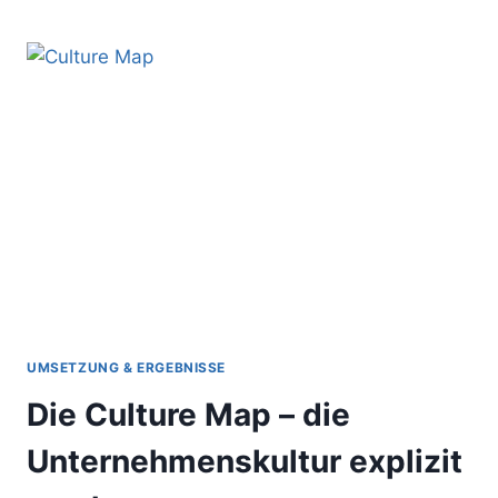
MEETINGS
GIBT
ES
LEIDER
ZU
SELTEN
–
FLORIAN
GROLMAN
IM
INTERVIEW
UMSETZUNG & ERGEBNISSE
Die Culture Map – die
Unternehmenskultur explizit