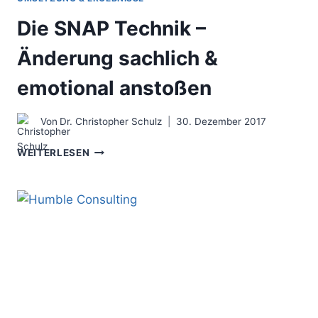
Die SNAP Technik –
Änderung sachlich &
emotional anstoßen
Von
Dr. Christopher Schulz
30. Dezember 2017
DIE
WEITERLESEN
SNAP
TECHNIK
–
ÄNDERUNG
SACHLICH
&
EMOTIONAL
ANSTOSSEN