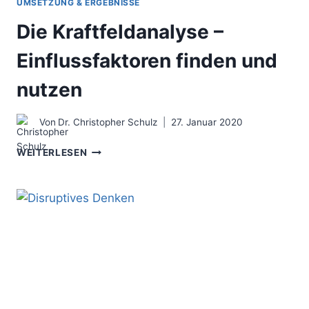
UMSETZUNG & ERGEBNISSE
Die Kraftfeldanalyse –
Einflussfaktoren finden und
nutzen
Von
Dr. Christopher Schulz
27. Januar 2020
DIE
WEITERLESEN
KRAFTFELDANALYSE
–
EINFLUSSFAKTOREN
FINDEN
UND
NUTZEN