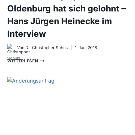
Oldenburg hat sich gelohnt –
Hans Jürgen Heinecke im
Interview
Von
Dr. Christopher Schulz
1. Juni 2018
DAS
WEITERLESEN
BERATERSYMPOSIUM
OLDENBURG
HAT
SICH
GELOHNT
–
HANS
JÜRGEN
HEINECKE
IM
INTERVIEW