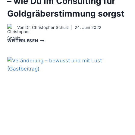
– wie Du im Consulting für
Goldgräberstimmung sorgst
Von
Dr. Christopher Schulz
24. Juni 2022
BERATUNGSAUFTRAG
WEITERLESEN
GEWINNEN
–
WIE
DU
IM
CONSULTING
FÜR
GOLDGRÄBERSTIMMUNG
SORGST