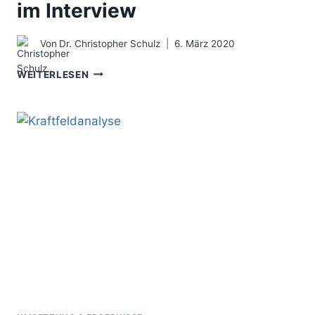
im Interview
Von
Dr. Christopher Schulz
6. März 2020
IN
WEITERLESEN
DER
VUKA-
WELT
BRAUCHEN
KUNDEN
CONSULTING
FÄHIGKEITEN
–
JENS
HOLLMANN
IM
INTERVIEW