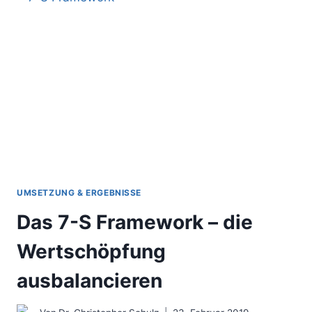
–
DIE
DIGITALE
TRANSFORMATION
IN
IHREM
KOPF
(GASTBEITRAG)
UMSETZUNG & ERGEBNISSE
Das 7-S Framework – die
Wertschöpfung
ausbalancieren