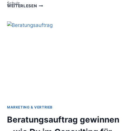
EXTERNE
WEITERLESEN
MITARBEITER
–
ALLE
VORTEILE
VON
BERATERN
GEGENÜBER
INTERNEM
PERSONAL
MARKETING & VERTRIEB
Beratungsauftrag gewinnen