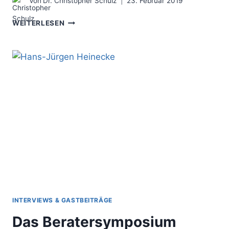
Von
Dr. Christopher Schulz
23. Februar 2019
DAS
WEITERLESEN
7-
S
FRAMEWORK
–
DIE
WERTSCHÖPFUNG
AUSBALANCIEREN
INTERVIEWS & GASTBEITRÄGE
Das Beratersymposium