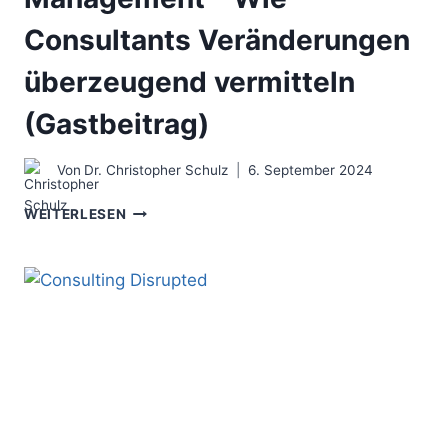
Consultants Veränderungen
überzeugend vermitteln
(Gastbeitrag)
Von
Dr. Christopher Schulz
6. September 2024
STORYTELLING
WEITERLESEN
IM
CHANGE
MANAGEMENT
–
WIE
CONSULTANTS
VERÄNDERUNGEN
ÜBERZEUGEND
VERMITTELN
(GASTBEITRAG)