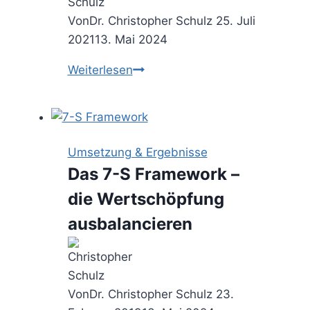
Von
Dr. Christopher Schulz
25. Juli
2021
13. Mai 2024
Die
Weiterlesen
Definition
of
Done
–
Umsetzung & Ergebnisse
das
Das 7-S Framework –
Fertig
die Wertschöpfung
einer
Sache
ausbalancieren
vereinbaren
Von
Dr. Christopher Schulz
23.