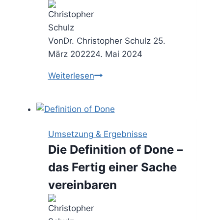
Von
Dr. Christopher Schulz
25.
März 2022
24. Mai 2024
Meeting
Weiterlesen
Sabotage
–
7
Wege
Umsetzung & Ergebnisse
eine
Die Definition of Done –
Sitzung
das Fertig einer Sache
wirkungsvoll
auszubremsen
vereinbaren