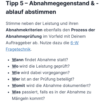
Tipp 5 – Abnahmegegenstand & -
ablauf abstimmen
Stimme neben der Leistung und ihren
Abnahmekriterien
ebenfalls den
Prozess der
Abnahmeprüfung
im Vorfeld mit Deinem
Auftraggeber ab. Nutze dazu die
6-W
Fragetechnik
.
W
ann
findet Abnahme statt?
W
o
wird die Leistung geprüft?
W
ie
wird dabei vorgegangen?
W
er
ist an der Prüfung beteiligt?
W
omit
wird die Abnahme dokumentiert?
W
as
passiert, falls es in der Abnahme zu
Mängeln kommt?