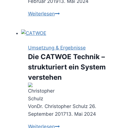
Februar 2019
13. Mai 2024
Das
Weiterlesen
7-
S
Framework
–
Umsetzung & Ergebnisse
die
Die CATWOE Technik –
Wertschöpfung
strukturiert ein System
ausbalancieren
verstehen
Von
Dr. Christopher Schulz
26.
September 2017
13. Mai 2024
Die
Weiterlesen