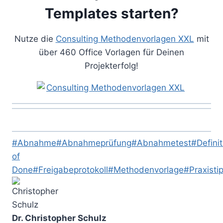
Templates starten?
Nutze die
Consulting Methodenvorlagen XXL
mit
über 460 Office Vorlagen für Deinen
Projekterfolg!
Schlagworte:
#
Abnahme
#
Abnahmeprüfung
#
Abnahmetest
#
Defini
of
Done
#
Freigabeprotokoll
#
Methodenvorlage
#
Praxisti
Dr. Christopher Schulz