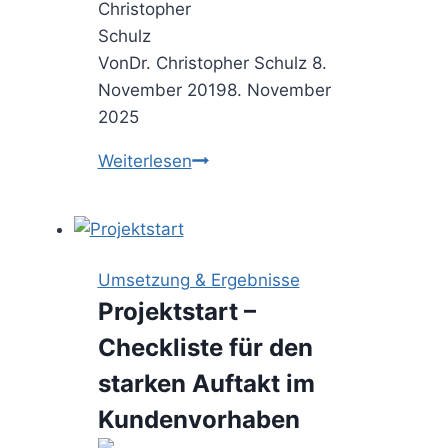
Von
Dr. Christopher Schulz
8.
November 2019
8. November
2025
Die
Weiterlesen
Ist-
Ist-
Nicht
Analyse
Umsetzung & Ergebnisse
–
Projektstart –
den
Checkliste für den
Scope
greifbar
starken Auftakt im
machen
Kundenvorhaben