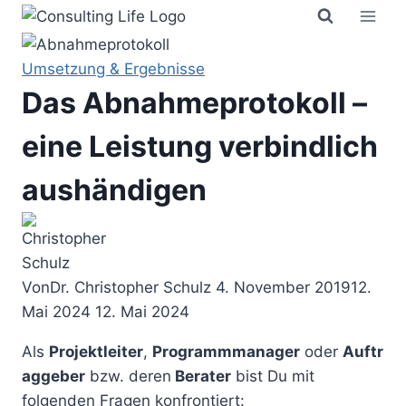
Zum
Inhalt
springen
Umsetzung & Ergebnisse
Das Abnahmeprotokoll –
eine Leistung verbindlich
aushändigen
Von
Dr. Christopher Schulz
4. November 2019
12.
Mai 2024
12. Mai 2024
Als
Projektleiter
,
Programmmanager
oder
Auftr
aggeber
bzw. deren
Berater
bist Du mit
folgenden Fragen konfrontiert: