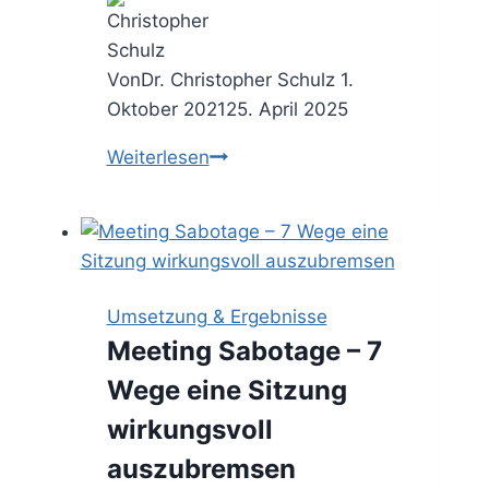
Von
Dr. Christopher Schulz
1.
Oktober 2021
25. April 2025
Projektstart
Weiterlesen
–
Checkliste
für
den
starken
Umsetzung & Ergebnisse
Auftakt
Meeting Sabotage – 7
im
Wege eine Sitzung
Kundenvorhaben
wirkungsvoll
auszubremsen