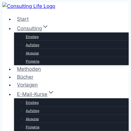
Zum
Inhalt
Start
springen
Consulting
Einstieg
Aufstieg
Akquise
Projekte
Methoden
Bücher
Vorlagen
E-Mail-Kurse
Einstieg
Aufstieg
Akquise
Projekte