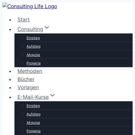
Zum
Inhalt
Start
springen
Consulting
Einstieg
Aufstieg
Akquise
Projekte
Methoden
Bücher
Vorlagen
E-Mail-Kurse
Einstieg
Aufstieg
Akquise
Projekte