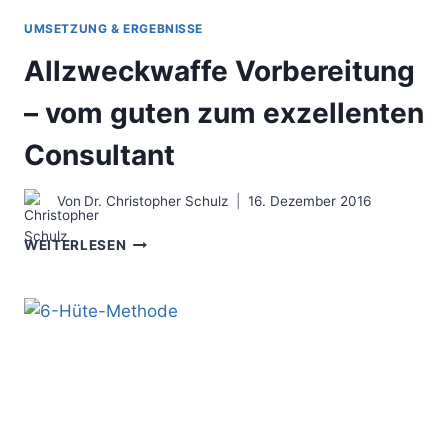
UMSETZUNG & ERGEBNISSE
Allzweckwaffe Vorbereitung
– vom guten zum exzellenten
Consultant
Von
Dr. Christopher Schulz
16. Dezember 2016
ALLZWECKWAFFE
WEITERLESEN
VORBEREITUNG
–
VOM
GUTEN
ZUM
EXZELLENTEN
CONSULTANT