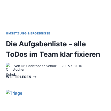
UMSETZUNG & ERGEBNISSE
Die Aufgabenliste – alle
ToDos im Team klar fixieren
Von
Dr. Christopher Schulz
20. Mai 2016
DIE
WEITERLESEN
AUFGABENLISTE
–
ALLE
TODOS
IM
TEAM