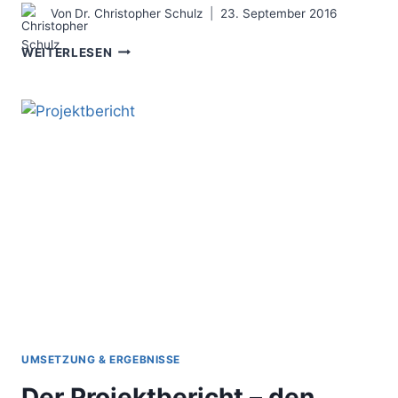
Von
Dr. Christopher Schulz
23. September 2016
DIE
WEITERLESEN
BRAINSTORMING
METHODE
–
DIE
IDEENMASCHINE
ANWERFEN
UMSETZUNG & ERGEBNISSE
Der Projektbericht – den