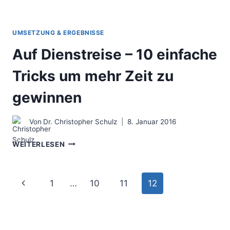
UMSETZUNG & ERGEBNISSE
Auf Dienstreise – 10 einfache
Tricks um mehr Zeit zu
gewinnen
Von
Dr. Christopher Schulz
8. Januar 2016
AUF
WEITERLESEN
DIENSTREISE
–
10
Seitennavigation
Vorherige
1
…
10
11
12
EINFACHE
TRICKS
Seite
UM
MEHR
ZEIT