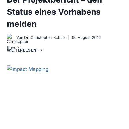
Status eines Vorhabens
melden
Von
Dr. Christopher Schulz
19. August 2016
DER
WEITERLESEN
PROJEKTBERICHT
–
DEN
STATUS
EINES
VORHABENS
MELDEN