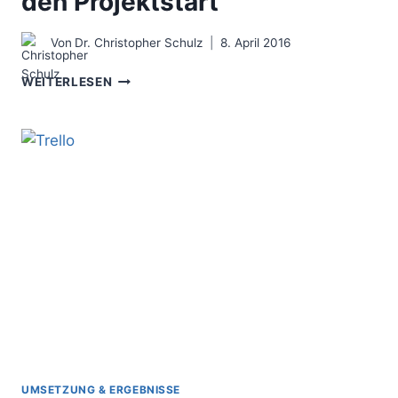
den Projektstart
Von
Dr. Christopher Schulz
8. April 2016
NEUER
WEITERLESEN
CONSULTING-
CASE
–
DIE
10
WICHTIGSTEN
SCHRITTE
FÜR
DEN
PROJEKTSTART
UMSETZUNG & ERGEBNISSE