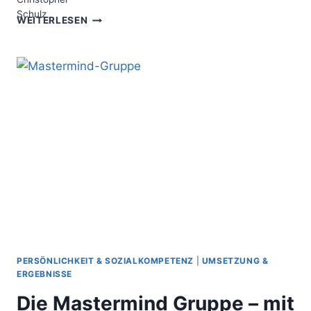
DIE
WEITERLESEN
HEATMAP
–
EINE
2D-
DATENMENGE
LESEFREUNDLICH
AUFBEREITEN
PERSÖNLICHKEIT & SOZIALKOMPETENZ
|
UMSETZUNG &
ERGEBNISSE
Die Mastermind Gruppe – mit