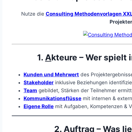
Nutze die
Consulting Methodenvorlagen XX
Projekter
1.
A
kteure – Wer spielt 
Kunden und Mehrwert
des Projektergebnisse
Stakeholder
inklusive Beziehungen identifizi
Team
gebildet, Stärken der Teilnehmer ermitte
Kommunikationsflüsse
mit internen & extern
Eigene Rolle
mit Aufgaben, Kompetenzen & Ver
2.
A
uftrag – Was li