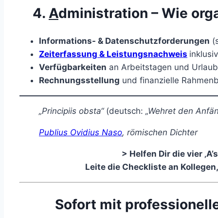
4.
A
dministration – Wie org
Informations- & Datenschutzforderungen
(s
Zeiterfassung & Leistungsnachweis
inklusi
Verfügbarkeiten
an Arbeitstagen und Urlaub
Rechnungsstellung
und finanzielle Rahmenb
„Principiis obsta“
(deutsch:
„Wehret den Anfä
Publius Ovidius Naso
, römischen Dichter
> Helfen Dir die vier ‚A
Leite die Checkliste an Kollegen
Sofort mit professionel