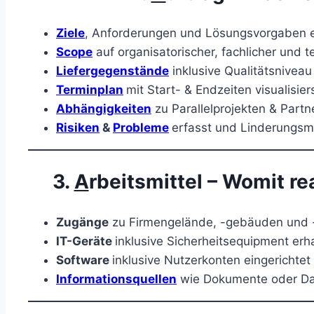
Ziele
, Anforderungen und Lösungsvorgaben e
Scope
auf organisatorischer, fachlicher und t
Liefergegenstände
inklusive Qualitätsnivea
Terminplan
mit Start- & Endzeiten visualisie
Abhängigkeiten
zu Parallelprojekten & Part
Risiken
&
Probleme
erfasst und Linderungs
3.
A
rbeitsmittel – Womit re
Zugänge
zu Firmengelände, -gebäuden und -
IT-Geräte
inklusive Sicherheitsequipment erh
Software
inklusive Nutzerkonten eingerichtet
Informationsquellen
wie Dokumente oder Da