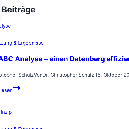
 Beiträge
zung & Ergebnisse
ABC Analyse – einen Datenberg effizien
Von
Dr. Christopher Schulz
15. Oktober 2
Die
rlesen
ABC
Analyse
–
einen
Datenberg