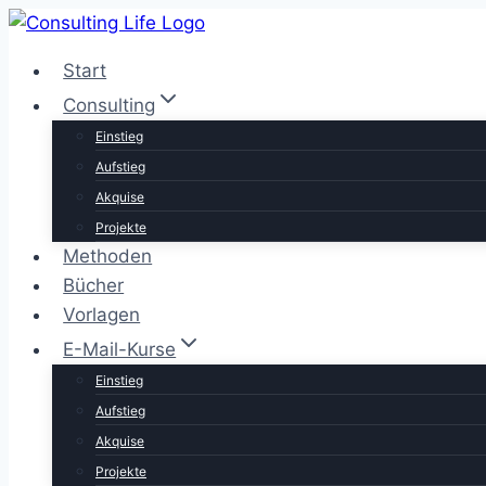
Zum
Inhalt
Start
springen
Consulting
Einstieg
Aufstieg
Akquise
Projekte
Methoden
Bücher
Vorlagen
E-Mail-Kurse
Einstieg
Aufstieg
Akquise
Projekte