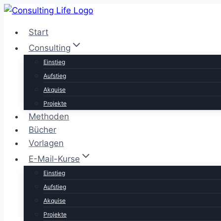
Zum
Inhalt
Start
springen
Consulting
Einstieg
Aufstieg
Akquise
Projekte
Methoden
Bücher
Vorlagen
E-Mail-Kurse
Einstieg
Aufstieg
Akquise
Projekte