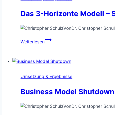
Strategie
visuell
Das 3-Horizonte Modell –
erarbeiten
Von
Dr. Christopher Schul
Das
Weiterlesen
3-
Horizonte
Modell
–
Strategiemaßnahmen
Umsetzung & Ergebnisse
kategorisieren
Business Model Shutdown 
Von
Dr. Christopher Schul