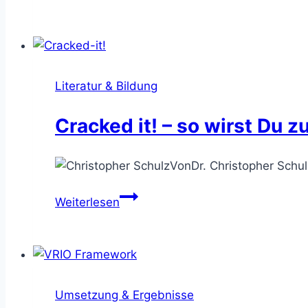
werden
are
Readers
–
meine
Business
Literatur & Bildung
Buchtipps
2023
Cracked it! – so wirst Du 
Von
Dr. Christopher Schul
Cracked
Weiterlesen
it!
–
so
wirst
Du
Umsetzung & Ergebnisse
zum