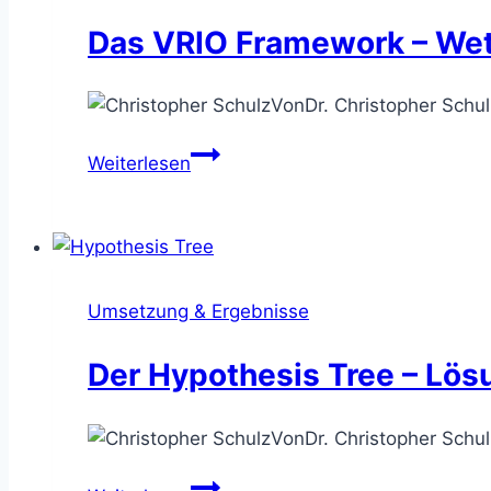
versierten
Das VRIO Framework – Wet
Business
Problemlöser
Von
Dr. Christopher Schul
Das
Weiterlesen
VRIO
Framework
–
Wettbewerbsvorteile
erkennen
Umsetzung & Ergebnisse
&
ausbauen
Der Hypothesis Tree – Lös
Von
Dr. Christopher Schul
Der