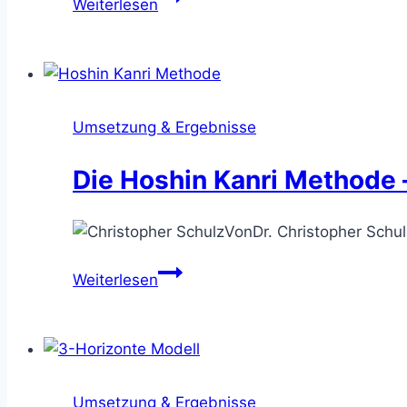
Weiterlesen
Hypothesis
Tree
–
Lösungen
für
Umsetzung & Ergebnisse
ein
Problem
Die Hoshin Kanri Methode –
erarbeiten
Von
Dr. Christopher Schul
Die
Weiterlesen
Hoshin
Kanri
Methode
–
die
Umsetzung & Ergebnisse