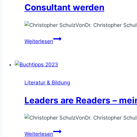
Consultant werden
Von
Dr. Christopher Schul
Positionierung
Weiterlesen
im
Consulting
–
den
Berater-
Literatur & Bildung
Bauchladen
entrümpeln
Leaders are Readers – me
und
zum
Von
Dr. Christopher Schul
Top-
Consultant
Leaders
Weiterlesen