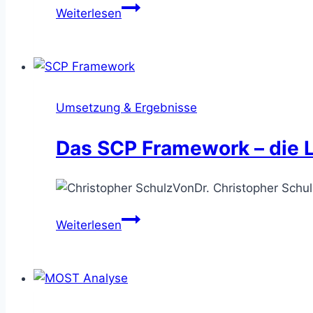
Business
Weiterlesen
Model
Shutdown
–
weshalb
das
Umsetzung & Ergebnisse
Geschäftsmodell
Videothek
Das SCP Framework – die 
nicht
mehr
Von
Dr. Christopher Schul
trägt
Das
Weiterlesen
SCP
Framework
–
die
Leistung