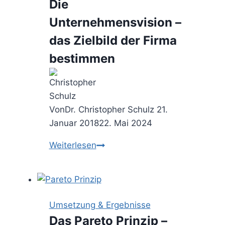
Die
Unternehmensvision –
das Zielbild der Firma
bestimmen
Von
Dr. Christopher Schulz
21.
Januar 2018
22. Mai 2024
Die
Weiterlesen
Unternehmensvision
–
das
Zielbild
Umsetzung & Ergebnisse
der
Das Pareto Prinzip –