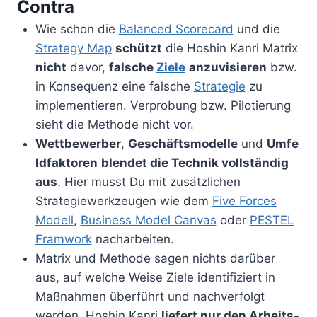
Contra
Wie schon die
Balanced Scorecard
und die
Strategy Map
schützt
die Hoshin Kanri Matrix
nicht
davor,
falsche
Ziele
anzuvisieren
bzw.
in Konsequenz eine falsche
Strategie
zu
implementieren. Verprobung bzw. Pilotierung
sieht die Methode nicht vor.
Wettbewerber
,
Geschäftsmodelle
und
Umfe
ldfaktoren
blendet die Technik vollständig
aus
. Hier musst Du mit zusätzlichen
Strategiewerkzeugen wie dem
Five Forces
Modell
,
Business Model Canvas
oder
PESTEL
Framwork
nacharbeiten.
Matrix und Methode sagen nichts darüber
aus, auf welche Weise Ziele identifiziert in
Maßnahmen überführt und nachverfolgt
werden. Hoshin Kanri
liefert nur den Arbeits-