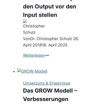
Firma
den Output vor den
bestimmen
Input stellen
Von
Dr. Christopher Schulz
26.
April 2018
18. April 2025
Das
Weiterlesen
Pareto
Prinzip
–
den
Umsetzung & Ergebnisse
Output
Das GROW Modell –
vor
Verbesserungen
den