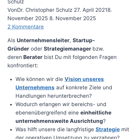
Von
Dr. Christopher Schulz
27. April 2021
8.
November 2025
8. November 2025
2 Kommentare
Als
Unternehmensleiter
,
Startup-
Gründer
oder
Strategiemanager
bzw.
deren
Berater
bist Du mit folgenden Fragen
konfrontiert:
Wie können wir die
Vision unseres
Unternehmens
auf konkrete Ziele und
Handlungen herunterbrechen?
Wodurch erlangen wir bereichs- und
ebenenübergreifend eine
einheitliche
unternehmensweite Ausrichtung
?
Was hilft unsere die langfristige
Strategie
mit
der operativen Umsetzung zu verzahnen?