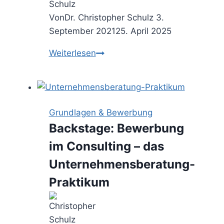
Von
Dr. Christopher Schulz
3.
September 2021
25. April 2025
Dienstreise
Weiterlesen
–
Checkliste
für
die
Grundlagen & Bewerbung
perfekte
Backstage: Bewerbung
Vorbereitung
im Consulting – das
des
Business
Unternehmensberatung-
Trips
Praktikum