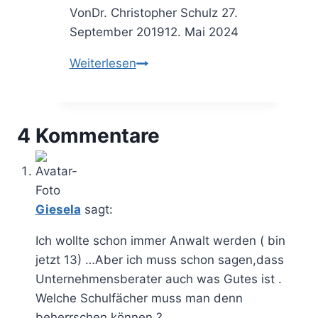
Von
Dr. Christopher Schulz
27.
September 2019
12. Mai 2024
Backstage:
Weiterlesen
Bewerbung
im
Consulting
4 Kommentare
–
das
Unternehmensberatung-
Praktikum
Giesela
sagt:
Ich wollte schon immer Anwalt werden ( bin
jetzt 13) …Aber ich muss schon sagen,dass
Unternehmensberater auch was Gutes ist .
Welche Schulfächer muss man denn
beherrschen können ?