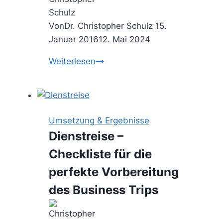
Von
Dr. Christopher Schulz
15.
Januar 2016
12. Mai 2024
Durchschaut
Weiterlesen
–
die
Hierarchie
einer
Umsetzung & Ergebnisse
Unternehmensberatung
Dienstreise –
Checkliste für die
perfekte Vorbereitung
des Business Trips