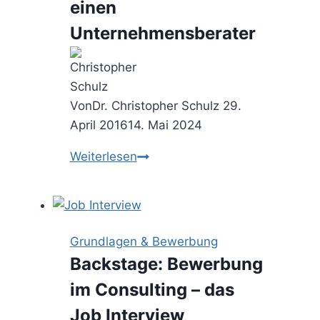
einen
Unternehmensberater
Von
Dr. Christopher Schulz
29.
April 2016
14. Mai 2024
Der
Weiterlesen
makellose
Consultant
–
Anforderungen
Grundlagen & Bewerbung
an
Backstage: Bewerbung
einen
im Consulting – das
Unternehmensberater
Job Interview