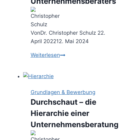
Unternehmensberaters
Von
Dr. Christopher Schulz
22.
April 2022
12. Mai 2024
Beraterrollen
Weiterlesen
–
die
7+3
(in)offiziellen
Grundlagen & Bewerbung
Hüte
Durchschaut – die
eines
Hierarchie einer
Unternehmensberaters
Unternehmensberatung