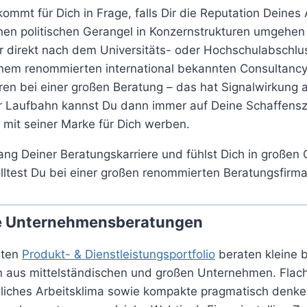
ommt für Dich in Frage, falls Dir die Reputation Deines
nen politischen Gerangel in Konzernstrukturen umgehen k
direkt nach dem Universitäts- oder Hochschulabschlus
inem renommierten international bekannten Consultanc
en bei einer großen Beratung – das hat Signalwirkung a
er Laufbahn kannst Du dann immer auf Deine Schaffensz
 mit seiner Marke für Dich werben.
ng Deiner Beratungskarriere und fühlst Dich in großen
lltest Du bei einer großen renommierten Beratungsfirm
ere Unternehmensberatungen
rten
Produkt- & Dienstleistungsportfolio
beraten kleine b
n aus mittelständischen und großen Unternehmen. Fla
nliches Arbeitsklima sowie kompakte pragmatisch denk