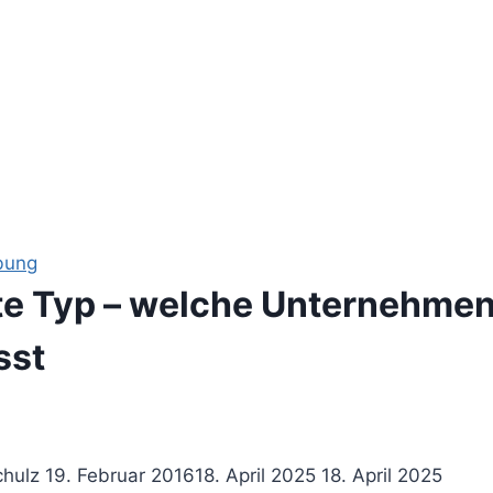
bung
te Typ – welche Unternehme
sst
chulz
19. Februar 2016
18. April 2025
18. April 2025