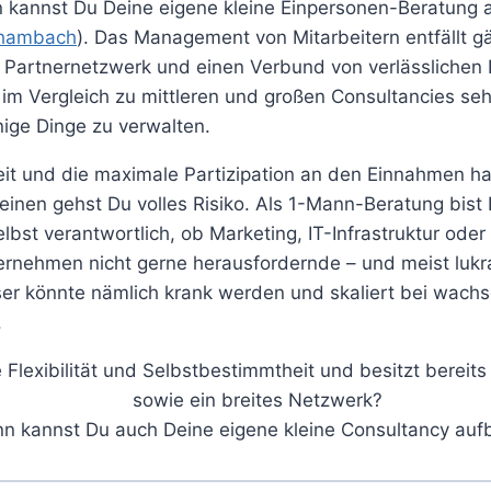
nn kannst Du Deine eigene kleine Einpersonen-Beratung 
Schambach
). Das Management von Mitarbeitern entfällt g
 Partnernetzwerk und einen Verbund von verlässlichen D
 im Vergleich zu mittleren und großen Consultancies seh
nige Dinge zu verwalten.
eit und die maximale Partizipation an den Einnahmen hat
inen gehst Du volles Risiko. Als 1-Mann-Beratung bist 
lbst verantwortlich, ob Marketing, IT-Infrastruktur oder
nehmen nicht gerne herausfordernde – und meist lukra
eser könnte nämlich krank werden und skaliert bei wach
.
 Flexibilität und Selbstbestimmtheit und besitzt bereit
sowie ein breites Netzwerk?
n kannst Du auch Deine eigene kleine Consultancy auf