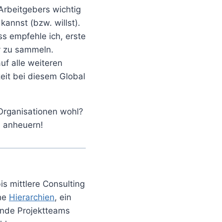
 Arbeitgebers wichtig
annst (bzw. willst).
s empfehle ich, erste
y zu sammeln.
uf alle weiteren
eit bei diesem Global
 Organisationen wohl?
a anheuern!
is mittlere Consulting
che
Hierarchien
, ein
ende Projektteams