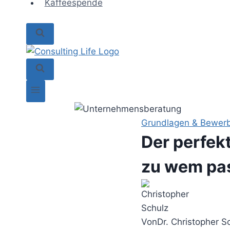
Kaffeespende
Grundlagen & Bewer
Der perfek
zu wem pa
Von
Dr. Christopher S