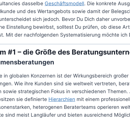
sultancies dasselbe
Geschäftsmodell
. Die konkrete Ausg
elkunde und des Wertangebots sowie damit der Belegsc
nterscheidet sich jedoch. Bevor Du Dich daher unvorbe
 Einstellung bewirbst, solltest Du prüfen, ob diese Ar
st. Mit der nachfolgenden Systematisierung möchte ich D
um #1 – die Größe des Beratungsunte
hmensberatungen
te in globalen Konzernen ist der Wirkungsbereich großer
en. Wie ihre Kunden sind sie weltweit vertreten, bera
en sowie strategischen Fokus in verschiedenen Themen. 
esitzen sie definierte
Hierarchien
mit einem professione
rsonenstarken, heterogenen Beraterteams operieren welt
ekte sind meist Langläufer und bieten ausreichend Möglic