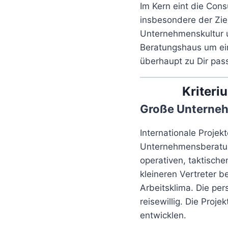
Im Kern eint die Con
insbesondere der Zi
Unternehmenskultur u
Beratungshaus um eine
überhaupt zu Dir pas
Kriteri
Große Unterne
Internationale Projek
Unternehmensberatung
operativen, taktisch
kleineren Vertreter b
Arbeitsklima. Die pe
reisewillig. Die Proj
entwicklen.