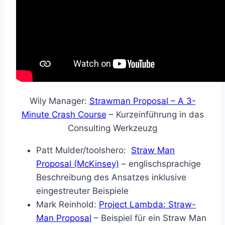
Wily Manager:
Strawman Proposal – A 3-
Minute Crash Course
– Kurzeinführung in das
Consulting Werkzeuzg
Patt Mulder/toolshero:
Straw Man
Proposal (McKinsey)
– englischsprachige
Beschreibung des Ansatzes inklusive
eingestreuter Beispiele
Mark Reinhold:
Project Lambda: Straw-
Man Proposal
– Beispiel für ein Straw Man