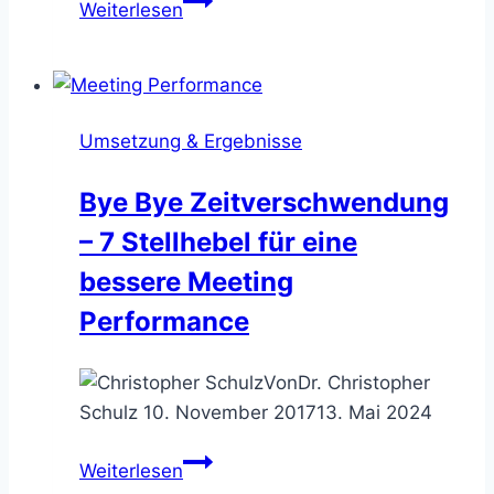
Weiterlesen
Check
Sheet
–
die
Umsetzung & Ergebnisse
Häufigkeiten
von
Bye Bye Zeitverschwendung
Ereignissen
– 7 Stellhebel für eine
erheben
bessere Meeting
Performance
Von
Dr. Christopher
Schulz
10. November 2017
13. Mai 2024
Bye
Weiterlesen
Bye