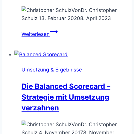
Von
Dr. Christopher
Schulz
13. Februar 2020
8. April 2023
Der
Weiterlesen
Service
Blueprint
–
Dienste
Umsetzung & Ergebnisse
kundenorientiert
designen
Die Balanced Scorecard –
Strategie mit Umsetzung
verzahnen
Von
Dr. Christopher
Schulz
4. November 2017
8. November