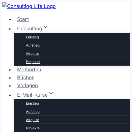
Zum
Inhalt
Start
springen
Consulting
Einstieg
Aufstieg
Akquise
Projekte
Methoden
Bücher
Vorlagen
E-Mail-Kurse
Einstieg
Aufstieg
Akquise
Projekte