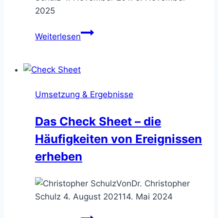
2025
Die
Weiterlesen
Balanced
Scorecard
–
Strategie
Umsetzung & Ergebnisse
mit
Umsetzung
Das Check Sheet – die
verzahnen
Häufigkeiten von Ereignissen
erheben
Von
Dr. Christopher
Schulz
4. August 2021
14. Mai 2024
Das